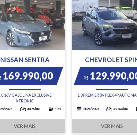
NISSAN SENTRA
CHEVROLET SPI
169.990,00
129.990,0
$
R$
2.0 16V GASOLINA EXCLUSIVE
1.8 PREMIER 8V FLEX 4P AUTOM
XTRONIC
25/2026
4476 km
Flex
2024/2025
49760 km
VER MAIS
VER MAIS