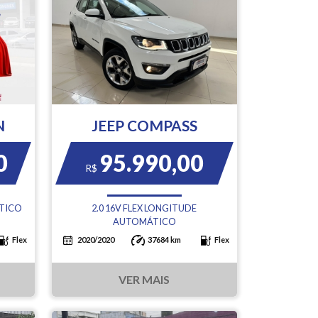
N
JEEP COMPASS
0
95.990,00
R$
ÁTICO
2.0 16V FLEX LONGITUDE
AUTOMÁTICO
Flex
2020/2020
37684 km
Flex
VER MAIS