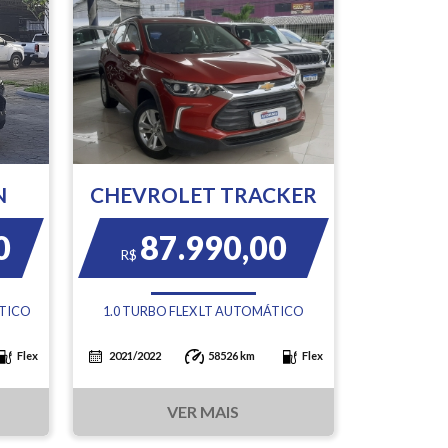
N
CHEVROLET TRACKER
0
87.990,00
R$
ÁTICO
1.0 TURBO FLEX LT AUTOMÁTICO
Flex
2021/2022
58526 km
Flex
VER MAIS