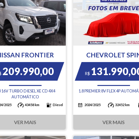
NISSAN FRONTIER
CHEVROLET SPI
209.990,00
131.990,0
$
R$
3 16V TURBO DIESEL XE CD 4X4
1.8 PREMIER 8V FLEX 4P AUTOM
AUTOMÁTICO
24/2025
43458 km
Diesel
2024/2025
32452 km
VER MAIS
VER MAIS