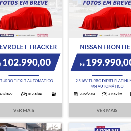
EVROLET TRACKER
NISSAN FRONTIE
102.990,00
199.990,0
$
R$
0 TURBO FLEX LT AUTOMÁTICO
2.3 16V TURBO DIESEL PLATINU
4X4 AUTOMÁTICO
022/2022
41700 km
2022/2023
47147 km
VER MAIS
VER MAIS