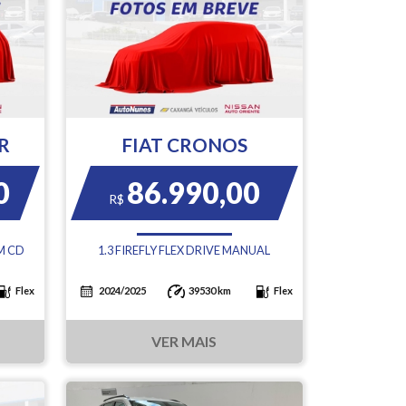
R
FIAT CRONOS
0
86.990,00
R$
M CD
1.3 FIREFLY FLEX DRIVE MANUAL
Flex
2024/2025
39530 km
Flex
VER MAIS