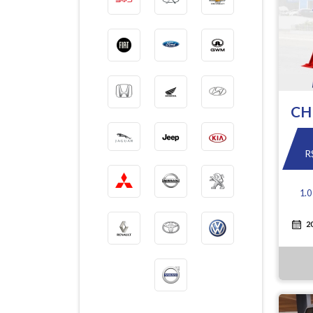
CH
R
1.
2