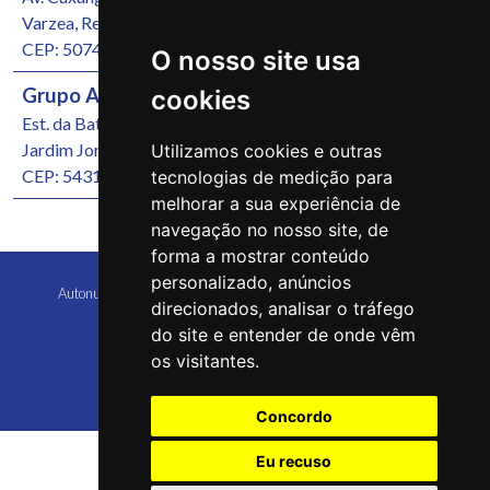
Varzea, Recife/PE
CEP: 50740-000
O nosso site usa
Grupo Autonunes Seminovos
cookies
Est. da Batalha, 1000
Jardim Jordão, Jaboatão dos Guararapes/PE
Utilizamos cookies e outras
CEP: 54315-570
tecnologias de medição para
melhorar a sua experiência de
navegação no nosso site, de
forma a mostrar conteúdo
personalizado, anúncios
Autonunes Caruaru Copyright 2026 Todos os direitos reservados
direcionados, analisar o tráfego
do site e entender de onde vêm
os visitantes.
Concordo
Eu recuso