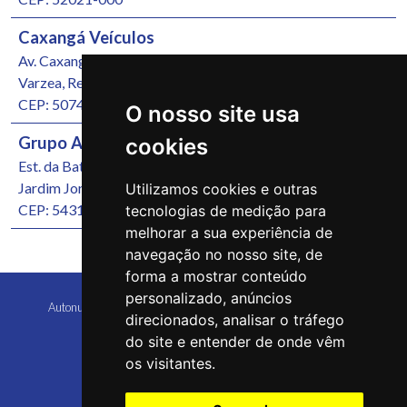
Caxangá Veículos
Av. Caxangá, 4251
Varzea, Recife/PE
CEP: 50740-000
O nosso site usa
Grupo Autonunes Seminovos
cookies
Est. da Batalha, 1000
Jardim Jordão, Jaboatão dos Guararapes/PE
Utilizamos cookies e outras
CEP: 54315-570
tecnologias de medição para
melhorar a sua experiência de
navegação no nosso site, de
forma a mostrar conteúdo
personalizado, anúncios
Autonunes Caruaru Copyright 2026 Todos os direitos reservados
direcionados, analisar o tráfego
do site e entender de onde vêm
os visitantes.