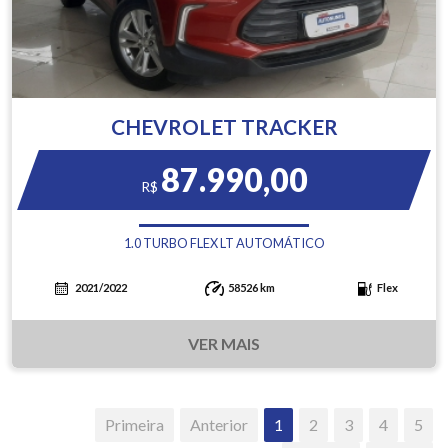
CHEVROLET TRACKER
87.990,00
R$
1.0 TURBO FLEX LT AUTOMÁTICO
2021/2022
58526 km
Flex
VER MAIS
Primeira
Anterior
1
2
3
4
5