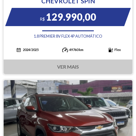
CHEVROLET SPIN
129.990,00
R$
1.8 PREMIER 8V FLEX 4P AUTOMÁTICO
2024/2025
49760 km
Flex
VER MAIS