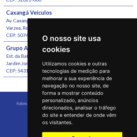
Caxangá Veículos
Av. Caxangá, 4251
Varzea, Recife/PE
CEP: 50740-000
O nosso site usa
Grupo Autonunes Seminovos
cookies
Est. da Batalha, 1000
Jardim Jordão, Jaboatão dos Guararapes/PE
Utilizamos cookies e outras
CEP: 54315-570
tecnologias de medição para
melhorar a sua experiência de
navegação no nosso site, de
forma a mostrar conteúdo
personalizado, anúncios
Autonunes Caruaru Copyright 2026 Todos os direitos reservados
direcionados, analisar o tráfego
do site e entender de onde vêm
os visitantes.