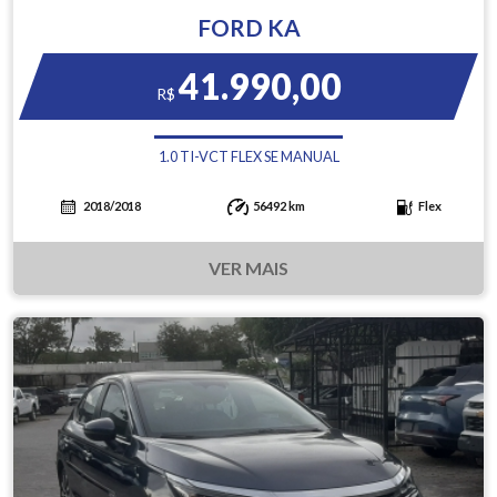
FORD KA
41.990,00
R$
1.0 TI-VCT FLEX SE MANUAL
2018/2018
56492 km
Flex
VER MAIS