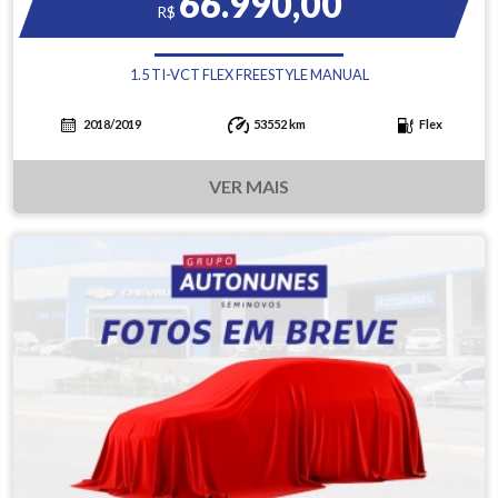
66.990,00
R$
1.5 TI-VCT FLEX FREESTYLE MANUAL
2018/2019
53552 km
Flex
VER MAIS