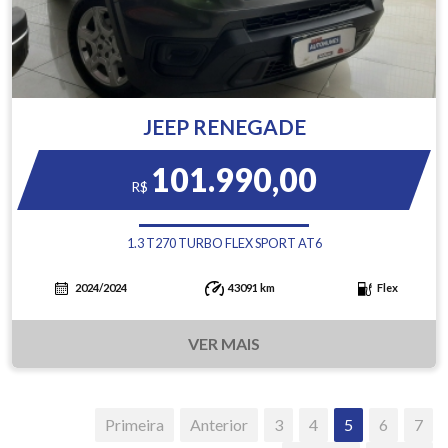
JEEP RENEGADE
101.990,00
R$
1.3 T270 TURBO FLEX SPORT AT6
2024/2024
43091 km
Flex
VER MAIS
Primeira
Anterior
3
4
5
6
7