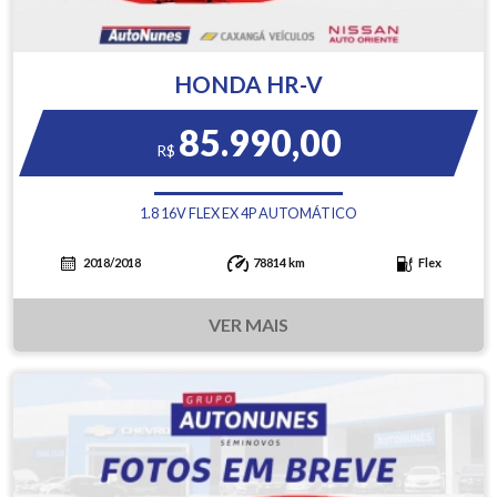
HONDA HR-V
85.990,00
R$
1.8 16V FLEX EX 4P AUTOMÁTICO
2018/2018
78814 km
Flex
VER MAIS