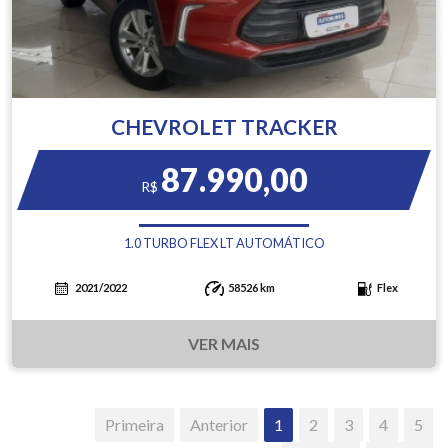
CHEVROLET TRACKER
87.990,00
R$
1.0 TURBO FLEX LT AUTOMÁTICO
2021/2022
58526 km
Flex
VER MAIS
Primeira
Anterior
1
2
3
4
5