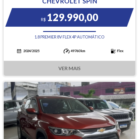
CHEVROLET SPIN
129.990,00
R$
1.8 PREMIER 8V FLEX 4P AUTOMÁTICO
2024/2025
49760 km
Flex
VER MAIS