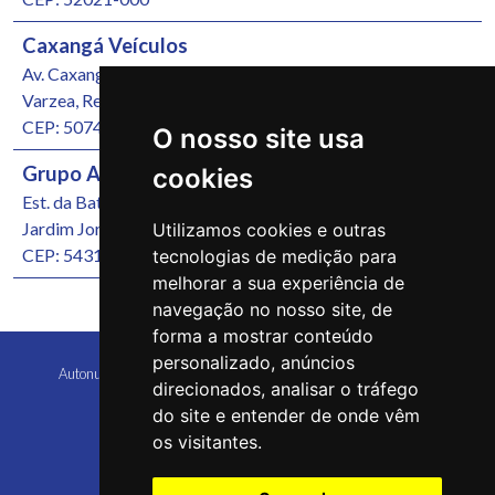
Caxangá Veículos
Av. Caxangá, 4251
Varzea, Recife/PE
CEP: 50740-000
O nosso site usa
Grupo Autonunes Seminovos
cookies
Est. da Batalha, 1000
Jardim Jordão, Jaboatão dos Guararapes/PE
Utilizamos cookies e outras
CEP: 54315-570
tecnologias de medição para
melhorar a sua experiência de
navegação no nosso site, de
forma a mostrar conteúdo
personalizado, anúncios
Autonunes Caruaru Copyright 2026 Todos os direitos reservados
direcionados, analisar o tráfego
do site e entender de onde vêm
os visitantes.