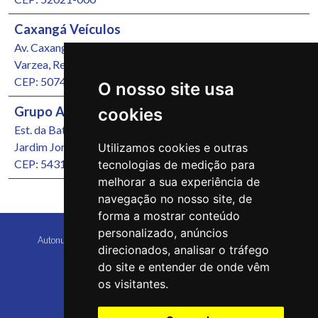
Caxangá Veículos
Av. Caxangá, 4251
Varzea, Recife/PE
CEP: 50740-000
O nosso site usa
Grupo Autonunes Seminovos
cookies
Est. da Batalha, 1000
Jardim Jordão, Jaboatão dos Guararapes/PE
Utilizamos cookies e outras
CEP: 54315-570
tecnologias de medição para
melhorar a sua experiência de
navegação no nosso site, de
forma a mostrar conteúdo
personalizado, anúncios
Autonunes Caruaru Copyright 2026 Todos os direitos reservados
direcionados, analisar o tráfego
do site e entender de onde vêm
os visitantes.