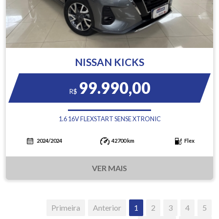
NISSAN KICKS
99.990,00
R$
1.6 16V FLEXSTART SENSE XTRONIC
2024/2024
42700 km
Flex
VER MAIS
Primeira
Anterior
1
2
3
4
5