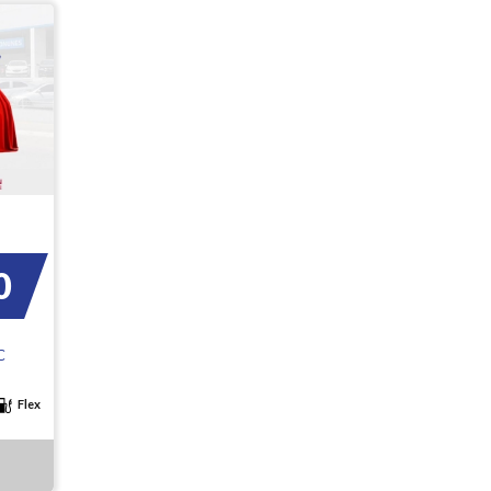
0
C
Flex