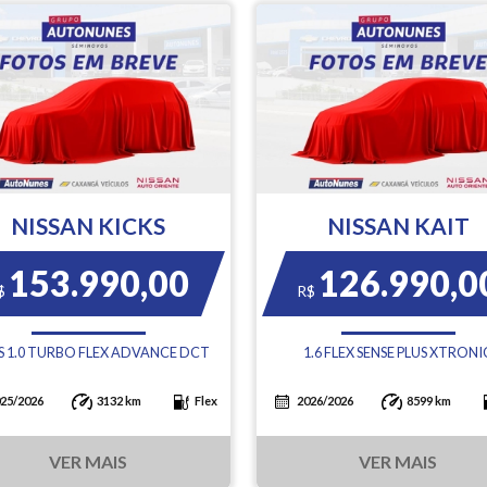
NISSAN KICKS
NISSAN KAIT
153.990,00
126.990,0
$
R$
S 1.0 TURBO FLEX ADVANCE DCT
1.6 FLEX SENSE PLUS XTRONI
25/2026
3132 km
Flex
2026/2026
8599 km
VER MAIS
VER MAIS