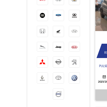
R
PULS
2025/2