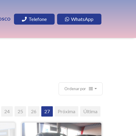
Telefone
WhatsApp
OSCO
Ordenar por
24
25
26
27
Próxima
Última