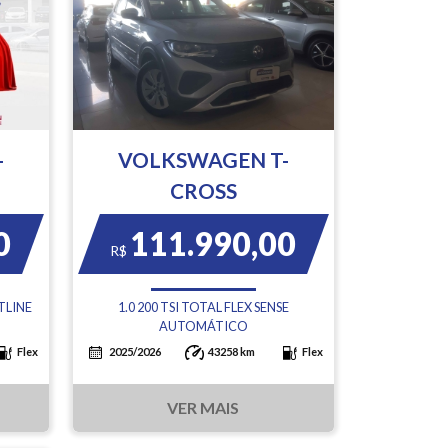
-
VOLKSWAGEN T-
CROSS
0
111.990,00
R$
TLINE
1.0 200 TSI TOTAL FLEX SENSE
AUTOMÁTICO
Flex
2025/2026
43258 km
Flex
VER MAIS