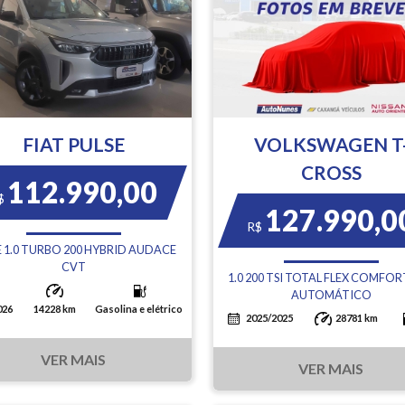
FIAT PULSE
VOLKSWAGEN T
CROSS
112.990,00
$
127.990,0
R$
E 1.0 TURBO 200 HYBRID AUDACE
CVT
1.0 200 TSI TOTAL FLEX COMFOR
AUTOMÁTICO
026
14228 km
Gasolina e elétrico
2025/2025
28781 km
VER MAIS
VER MAIS