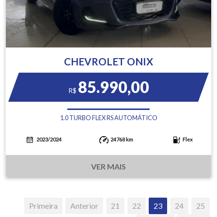
CHEVROLET ONIX
85.990,00
R$
1.0 TURBO FLEX RS AUTOMÁTICO
2023/2024
24768 km
Flex
VER MAIS
Primeira
Anterior
21
22
23
24
25