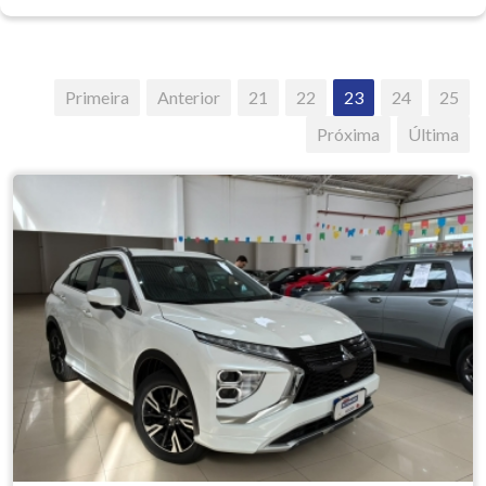
Primeira
Anterior
21
22
23
24
25
Próxima
Última