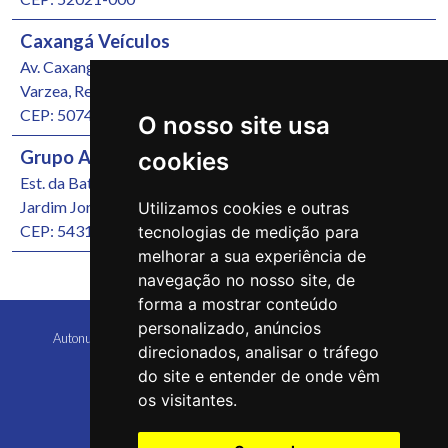
Caxangá Veículos
Av. Caxangá, 4251
Varzea, Recife/PE
CEP: 50740-000
O nosso site usa
Grupo Autonunes Seminovos
cookies
Est. da Batalha, 1000
Jardim Jordão, Jaboatão dos Guararapes/PE
Utilizamos cookies e outras
CEP: 54315-570
tecnologias de medição para
melhorar a sua experiência de
navegação no nosso site, de
forma a mostrar conteúdo
personalizado, anúncios
Autonunes Caruaru Copyright 2026 Todos os direitos reservados
direcionados, analisar o tráfego
do site e entender de onde vêm
os visitantes.