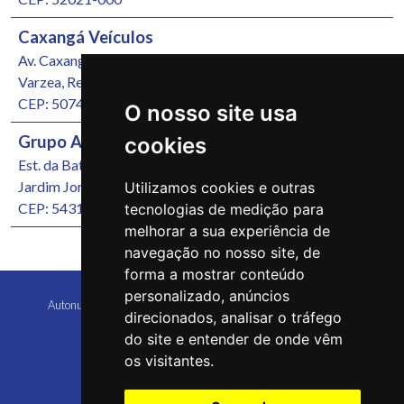
Caxangá Veículos
Av. Caxangá, 4251
Varzea, Recife/PE
CEP: 50740-000
O nosso site usa
Grupo Autonunes Seminovos
cookies
Est. da Batalha, 1000
Jardim Jordão, Jaboatão dos Guararapes/PE
Utilizamos cookies e outras
CEP: 54315-570
tecnologias de medição para
melhorar a sua experiência de
navegação no nosso site, de
forma a mostrar conteúdo
personalizado, anúncios
Autonunes Caruaru Copyright 2026 Todos os direitos reservados
direcionados, analisar o tráfego
do site e entender de onde vêm
os visitantes.