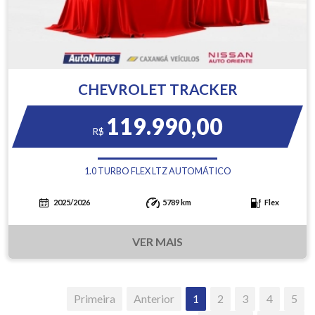
CHEVROLET TRACKER
119.990,00
R$
1.0 TURBO FLEX LTZ AUTOMÁTICO
2025/2026
5789 km
Flex
VER MAIS
Primeira
Anterior
1
2
3
4
5