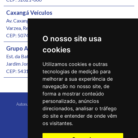
Caxangá Veículos
Av. Caxangá, 4251
Varzea, Recife/PE
CEP: 50740-000
O nosso site usa
Grupo Autonunes Seminovos
cookies
Est. da Batalha, 1000
Jardim Jordão, Jaboatão dos Guararapes/PE
Utilizamos cookies e outras
CEP: 54315-570
tecnologias de medição para
melhorar a sua experiência de
navegação no nosso site, de
forma a mostrar conteúdo
personalizado, anúncios
Autonunes Caruaru Copyright 2026 Todos os direitos reservados
direcionados, analisar o tráfego
do site e entender de onde vêm
os visitantes.