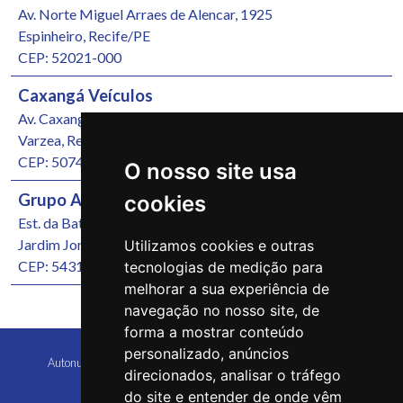
Av. Norte Miguel Arraes de Alencar, 1925
Espinheiro, Recife/PE
CEP: 52021-000
Caxangá Veículos
Av. Caxangá, 4251
Varzea, Recife/PE
CEP: 50740-000
O nosso site usa
Grupo Autonunes Seminovos
cookies
Est. da Batalha, 1000
Jardim Jordão, Jaboatão dos Guararapes/PE
Utilizamos cookies e outras
CEP: 54315-570
tecnologias de medição para
melhorar a sua experiência de
navegação no nosso site, de
forma a mostrar conteúdo
personalizado, anúncios
Autonunes Caruaru Copyright 2026 Todos os direitos reservados
direcionados, analisar o tráfego
do site e entender de onde vêm